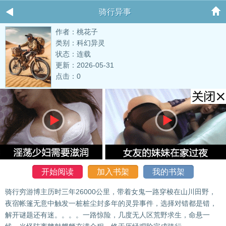
骑行异事
作者：桃花子
类别：科幻异灵
状态：连载
更新：2026-05-31
点击：0
开始阅读
加入书架
我的书架
骑行穷游博主历时三年26000公里，带着女鬼一路穿梭在山川田野，
夜宿帐篷无意中触发一桩桩尘封多年的灵异事件，选择对错都是错，
解开谜题还有迷。。。。一路惊险，几度无人区荒野求生，命悬一