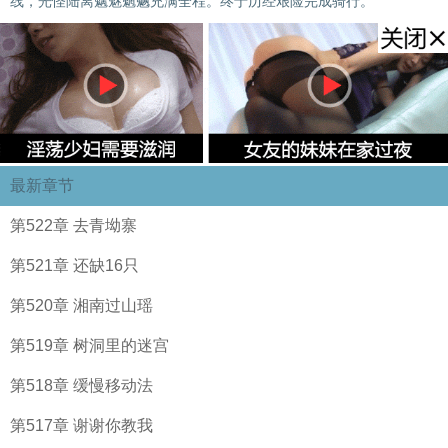
线，光怪陆离魑魅魍魉充满全程。终于历经艰险完成骑行。
最新章节
第522章 去青坳寨
第521章 还缺16只
第520章 湘南过山瑶
第519章 树洞里的迷宫
第518章 缓慢移动法
第517章 谢谢你教我