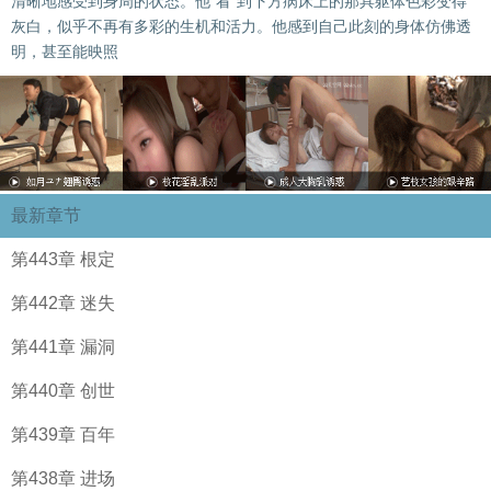
清晰地感受到身周的状态。他“看”到下方病床上的那具躯体色彩变得
灰白，似乎不再有多彩的生机和活力。他感到自己此刻的身体仿佛透
明，甚至能映照
最新章节
第443章 根定
第442章 迷失
第441章 漏洞
第440章 创世
第439章 百年
第438章 进场