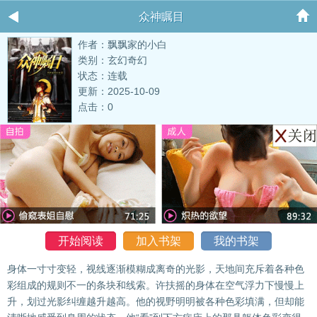
众神瞩目
作者：飘飘家的小白
类别：玄幻奇幻
状态：连载
更新：2025-10-09
点击：0
开始阅读
加入书架
我的书架
身体一寸寸变轻，视线逐渐模糊成离奇的光影，天地间充斥着各种色
彩组成的规则不一的条块和线索。许扶摇的身体在空气浮力下慢慢上
升，划过光影纠缠越升越高。他的视野明明被各种色彩填满，但却能