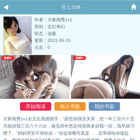
母上攻略
作者：大家闺秀1v1
类别：玄幻奇幻
状态：连载
更新：2021-06-15
点击：0
开始阅读
加入书架
我的书架
大家闺秀1v1全文乱我摆摆手：“跟您训我没关系，您一年三百六十五
天能训我三百六十六次，碰见闰年您还得加班多训我一回，我早就习
惯了。”妈妈哭笑不得的说：“你这张嘴可真是……迟早得给你缝起