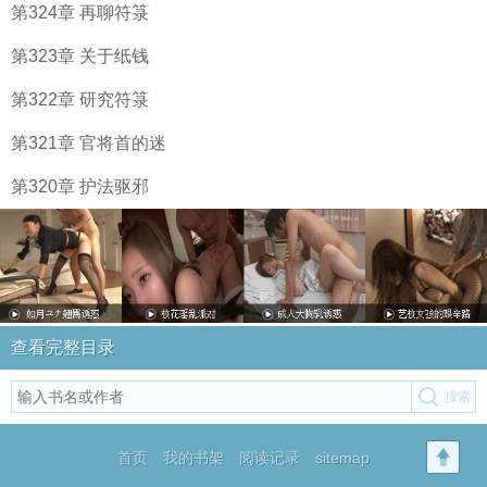
第324章 再聊符箓
第323章 关于纸钱
第322章 研究符箓
第321章 官将首的迷
第320章 护法驱邪
查看完整目录
首页
我的书架
阅读记录
sitemap