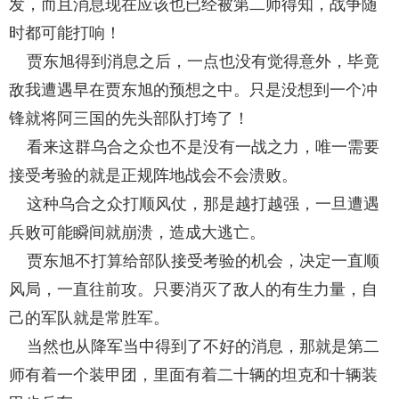
发，而且消息现在应该也已经被第二师得知，战争随
时都可能打响！
贾东旭得到消息之后，一点也没有觉得意外，毕竟
敌我遭遇早在贾东旭的预想之中。只是没想到一个冲
锋就将阿三国的先头部队打垮了！
看来这群乌合之众也不是没有一战之力，唯一需要
接受考验的就是正规阵地战会不会溃败。
这种乌合之众打顺风仗，那是越打越强，一旦遭遇
兵败可能瞬间就崩溃，造成大逃亡。
贾东旭不打算给部队接受考验的机会，决定一直顺
风局，一直往前攻。只要消灭了敌人的有生力量，自
己的军队就是常胜军。
当然也从降军当中得到了不好的消息，那就是第二
师有着一个装甲团，里面有着二十辆的坦克和十辆装