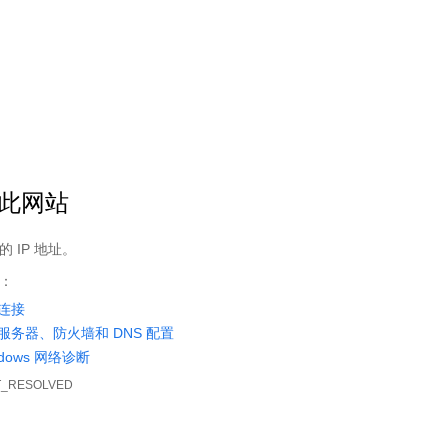
穿越小说
科幻异灵
网游竞技
女频频道
其它类型
阅读轨
无法获取栏目路径!